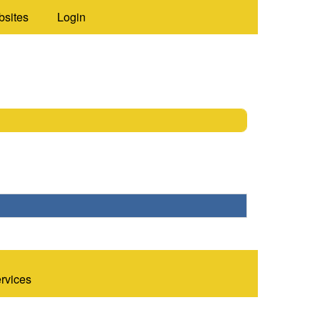
bsites
Login
ervices