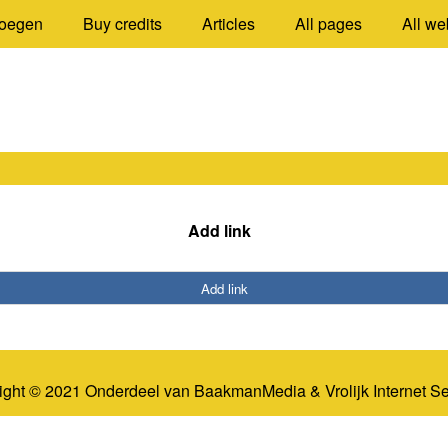
oegen
Buy credits
Articles
All pages
All we
Add link
Add link
ight © 2021 Onderdeel van
BaakmanMedia
&
Vrolijk Internet S