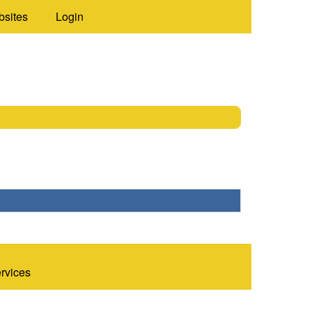
bsites
Login
ervices