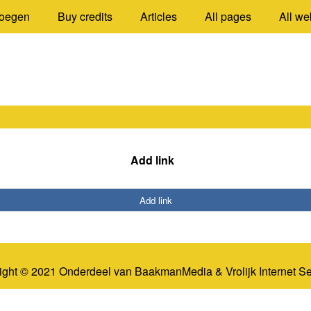
oegen
Buy credits
Articles
All pages
All we
Add link
Add link
ight © 2021 Onderdeel van
BaakmanMedia
&
Vrolijk Internet S